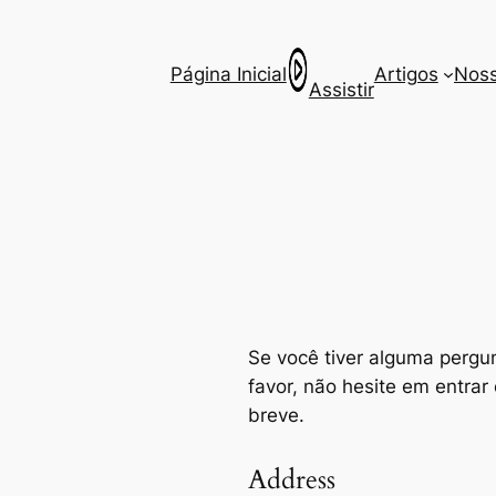
Página Inicial
Artigos
Noss
Assistir
Se você tiver alguma pergun
favor, não hesite em entr
breve.
Address