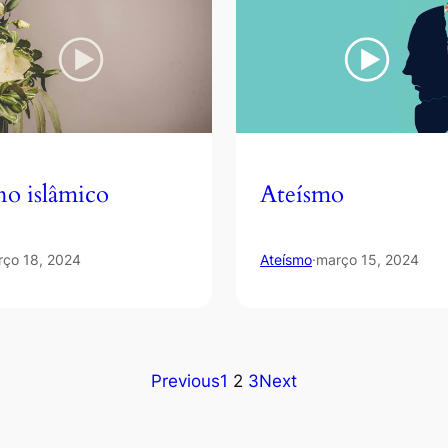
no islâmico
Ateísmo
rço 18, 2024
Ateísmo
·
março 15, 2024
Previous
1
2
3
Next