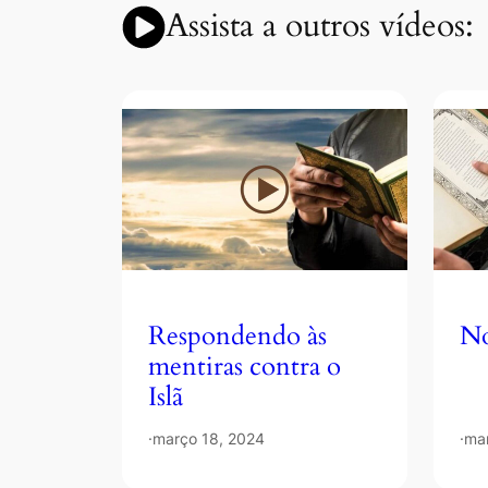
Assista a outros vídeos:
Respondendo às
No
mentiras contra o
Islã
·
março 18, 2024
·
ma