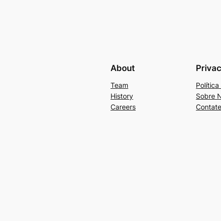
About
Priva
Team
Polític
History
Sobre 
Careers
Contat