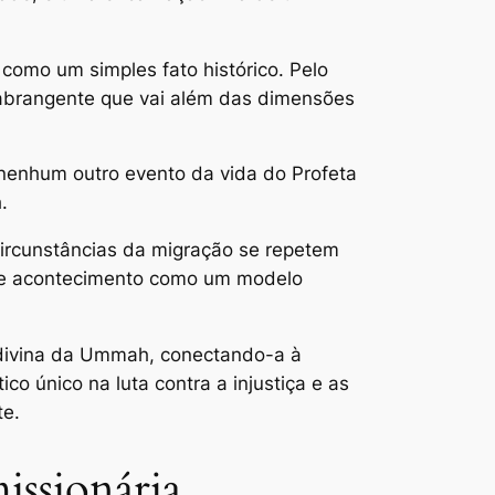
como um simples fato histórico. Pelo
o abrangente que vai além das dimensões
: nenhum outro evento da vida do Profeta
.
 circunstâncias da migração se repetem
sse acontecimento como um modelo
 divina da Ummah, conectando-a à
co único na luta contra a injustiça e as
te.
issionária