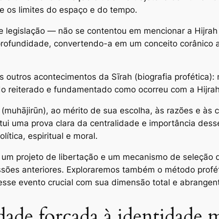
e os limites do espaço e do tempo.
e legislação — não se contentou em mencionar a Hijrah 
 e profundidade, convertendo-a em um conceito corânic
os outros acontecimentos da Sīrah (biografia profética)
ndo reiterado e fundamentado como ocorreu com a Hijrah
 (muhājirūn), ao mérito de sua escolha, às razões e às
tui uma prova clara da centralidade e importância de
tica, espiritual e moral.
o um projeto de libertação e um mecanismo de seleção
missões anteriores. Exploraremos também o método proféti
esse evento crucial com sua dimensão total e abrangen
dade forçada à identidade m