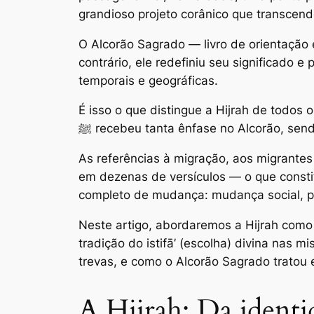
grandioso projeto corânico que transcend
O Alcorão Sagrado — livro de orientação 
contrário, ele redefiniu seu significado
temporais e geográficas.
É isso o que distingue a Hijrah de todos 
ﷺ recebeu tanta ênfase no Alcorão, se
As referências à migração, aos migrantes
em dezenas de versículos — o que consti
completo de mudança: mudança social, polí
Neste artigo, abordaremos a Hijrah com
tradição do istifā’ (escolha) divina nas 
trevas, e como o Alcorão Sagrado tratou 
A Hijrah: Da identi