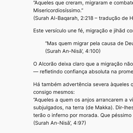
“Aqueles que creram, migraram e combate
Misericordiosíssimo.”
(Surah Al-Baqarah, 2:218 – tradução de H
Este versículo une fé, migração e jihād c
“Mas quem migrar pela causa de Deus
(Surah An-Nisā’, 4:100)
O Alcorão deixa claro que a migração n
— refletindo confiança absoluta na prome
Há também advertência severa àqueles q
consigo mesmos:
“Aqueles a quem os anjos arrancarem a v
subjulgados, na terra (de Makka). Dir-lh
terão o inferno por morada. Que péssimo 
(Surah An-Nisā’, 4:97)