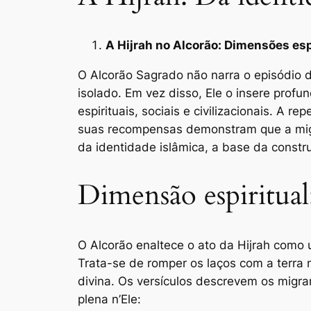
A Hijrah no Alcorão: Dimensões espir
O Alcorão Sagrado não narra o episódio da Hijrah (migração do Profeta ﷺ de
isolado. Em vez disso, Ele o insere pr
espirituais, sociais e civilizacionais. A 
suas recompensas demonstram que a migra
da identidade islâmica, a base da constr
Dimensão espiritual:
O Alcorão enaltece o ato da Hijrah como u
Trata-se de romper os laços com a terra 
divina. Os versículos descrevem os migra
plena n’Ele: