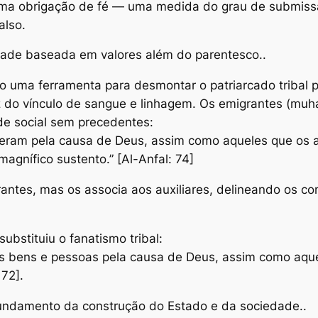
 uma obrigação de fé — uma medida do grau de submiss
also.
dade baseada em valores além do parentesco..
omo uma ferramenta para desmontar o patriarcado tribal
 do vínculo de sangue e linhagem. Os emigrantes (muhaj
de social sem precedentes:
teram pela causa de Deus, assim como aqueles que os 
magnífico sustento.” [Al-Anfal: 74]
rantes, mas os associa aos auxiliares, delineando os c
ubstituiu o fanatismo tribal:
seus bens e pessoas pela causa de Deus, assim como a
 72].
fundamento da construção do Estado e da sociedade..