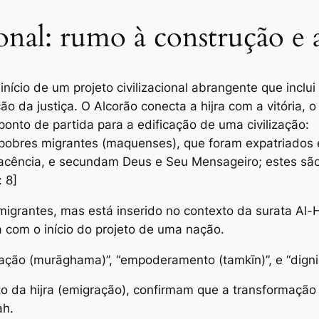
ional: rumo à construção 
 início de um projeto civilizacional abrangente que incl
ção da justiça. O Alcorão conecta a hijra com a vitória
nto de partida para a edificação de uma civilização:
pobres migrantes (maquenses), que foram expatriados 
acência, e secundam Deus e Seu Mensageiro; estes são
 8]
 emigrantes, mas está inserido no contexto da surata A
ra com o início do projeto de uma nação.
ração (murāghama)”, “empoderamento (tamkīn)”, e “dignid
 da hijra (emigração), confirmam que a transformação ci
ah.