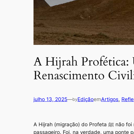
A Hijrah Profética
Renascimento Civil
julho 13, 2025
—
Edição
em
Artigos
, 
Refl
by
A Hijrah (migração) do Profeta ﷺ não foi meramente uma mudança geográfica de Meca para Medina, nem tampouco um evento
passageiro. Foi, na verdade, uma ponte 