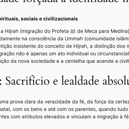
ituais, sociais e civilizacionais
 Meca para Medina) como um mero acontecimento histórico
ofundamente na consciência da Ummah (comunidade islâ
repetição insistente do conceito de Hijrah, a distinção do
ção não é apenas um ato individual ou circunstancial.
ução da nova sociedade e a centelha que acende a civil
 Sacrifício e lealdade absol
ma prova clara da veracidade da fé, da força da certez
natal, com os bens e até com os parentes, quando tudo
ntes com atributos elevados e vinculam a migração à fé,