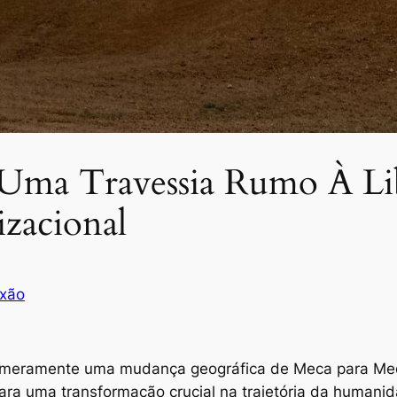
: Uma Travessia Rumo À Li
izacional
exão
para uma transformação crucial na trajetória da human