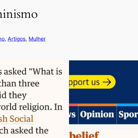
minismo
mo
, 
Artigos
, 
Mulher