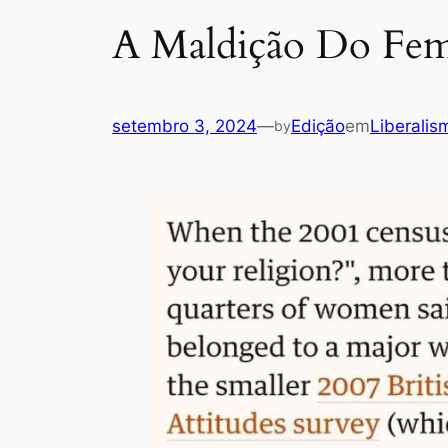
A Maldição Do Fe
setembro 3, 2024
—
Edição
em
Liberalis
by