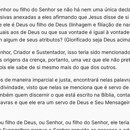
nhor ou filho do Senhor se não há nem uma única decl
ssivas anexadas a eles afirmando que Jesus disse de si
e ele é Deus ou filho de Deus (linhagem e filiação de n
uais aos de Deus ou que sua vontade é igual à vontade 
algum de seus atributos? (Glorificado seja Deus acima
nhor, Criador e Sustentador, isso teria sido menciona
 origens da crença, portanto, uma vez que ele não pre
ois ele sabe de si mesmo mais do que dos outros.
s de maneira imparcial e justa, encontrará nelas palav
divindade, visto que nelas se menciona que é servo de 
bém quem discernir o que está escrito na Bíblia, conta
avras e que ele era um servo de Deus e Seu Mensageiro
u filho de Deus, ou Senhor, ou filho do Senhor, ele ter
s Evangelhos porque o Senhor convida as pessoas a ado