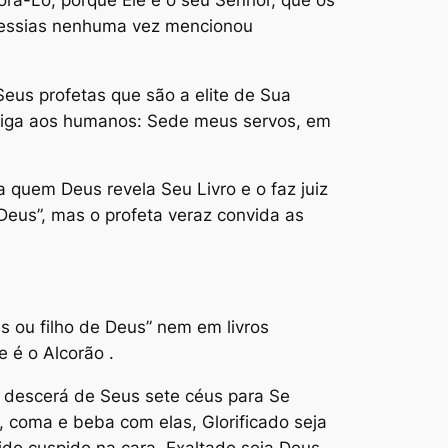
o Messias nenhuma vez mencionou
eus profetas que são a elite de Sua
 diga aos humanos: Sede meus servos, em
a quem Deus revela Seu Livro e o faz juiz
Deus”, mas o profeta veraz convida as
 ou filho de Deus” nem em livros
 é o Alcorão .
s descerá de Seus sete céus para Se
 coma e beba com elas, Glorificado seja
ido cuspido na cara, Exaltado seja Deus