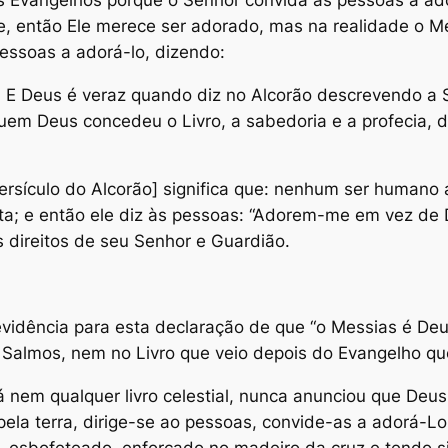
orte, então Ele merece ser adorado, mas na realidade 
essoas a adorá-lo, dizendo:
! E Deus é veraz quando diz no Alcorão descrevendo a S
quem Deus concedeu o Livro, a sabedoria e a profecia,
versículo do Alcorão] significa que: nenhum ser humano 
ta; e então ele diz às pessoas: “Adorem-me em vez de 
s direitos de seu Senhor e Guardião.
vidência para esta declaração de que “o Messias é Deus
 Salmos, nem no Livro que veio depois do Evangelho que
á nem qualquer livro celestial, nunca anunciou que Deu
a terra, dirige-se ao pessoas, convide-as a adorá-Lo,
o, esbofeteado, enforcado no madeiro da cruz e tendo s