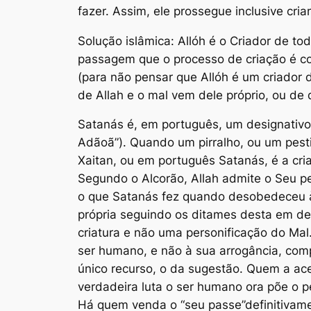
fazer. Assim, ele prossegue inclusive cri
Solução islâmica: Allóh é o Criador de to
passagem que o processo de criação é cont
(para não pensar que Allóh é um criador
de Allah e o mal vem dele próprio, ou de q
Satanás é, em português, um designativo 
Adãoã”). Quando um pirralho, ou um pestin
Xaitan, ou em português Satanás, é a cria
Segundo o Alcorão, Allah admite o Seu p
o que Satanás fez quando desobedeceu à o
própria seguindo os ditames desta em de
criatura e não uma personificação do Mal
ser humano, e não à sua arrogância, com
único recurso, o da sugestão. Quem a ace
verdadeira luta o ser humano ora põe o pé
Há quem venda o “seu passe”definitivame