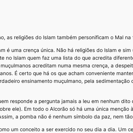
smo, as religiões do Islam também personificam o Mal na 
am é uma crença única. Não há religiões do Islam e sim 
ente no Islam quem faz uma lista do que acredita dife
os muçulmanos acreditam numa mesma crença, a despei
anos. É certo que há os que acham conveniente manter 
verdadeiro ensinamento muçulmano, pela sedimentação de
Quem responde a pergunta jamais a leu em nenhum dito 
obre ele). Em todo o Alcorão só há uma única menção 
. Assim, a pomba não é nenhum símbolo da paz, nem tão 
o um conceito a ser exercido no seu dia a dia. Um ce