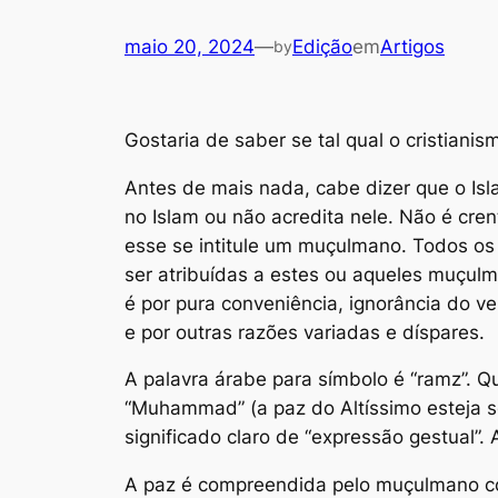
maio 20, 2024
—
Edição
em
Artigos
by
Gostaria de saber se tal qual o cristiani
Antes de mais nada, cabe dizer que o Isl
no Islam ou não acredita nele. Não é cr
esse se intitule um muçulmano. Todos 
ser atribuídas a estes ou aqueles muçulm
é por pura conveniência, ignorância do 
e por outras razões variadas e díspares.
A palavra árabe para símbolo é “ramz”. 
“Muhammad” (a paz do Altíssimo esteja s
significado claro de “expressão gestual”
A paz é compreendida pelo muçulmano com