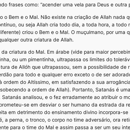
ando frases como: “acender uma vela para Deus e outra p
do o Bem e o Mal. Não existe na criação de Allah nada 
ínuo, ou seja Allah cria todo dia, a toda hora, a todo
 diferente) criou o Bem e o Mal. O muçulmano, por uma
ualquer outra criatura de Allah.
da criatura do Mal. Em árabe (vide para maior percebim
ha, ou um pimentinha, ultrapassa os limites do tolerável
tura de Allóh que ultrapassou, sem a possibilidade de r
erdão para todo e qualquer erro exceto o de ser adorad
rdem do Altíssimo, em satisfazendo a sua arrogância, 
sobecendo a ordem de Allah). Portanto, Satanás é uma
. Satanás analisou, e o fez erradamente ao atribuir o 
prometeu-se em desviar o ser humano da estrada da re
ita em detrimento do ensinamento divino incorpora-se 
, a perna, o tronco, o corpo no time adversário, ora ret
nte para o time do Mal e assim passa a ser um seu in