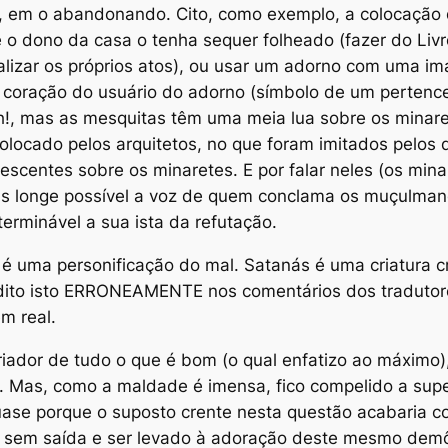
, em o abandonando. Cito, como exemplo, a colocação 
 o dono da casa o tenha sequer folheado (fazer do Livr
balizar os próprios atos), ou usar um adorno com uma i
 coração do usuário do adorno (símbolo de um perten
Ah!, mas as mesquitas têm uma meia lua sobre os minare
olocado pelos arquitetos, no que foram imitados pelos 
scentes sobre os minaretes. E por falar neles (os mina
ais longe possível a voz de quem conclama os muçulmano
terminável a sua ista da refutação.
 é uma personificação do mal. Satanás é uma criatura cr
ito isto ERRONEAMENTE nos comentários dos tradutores
m real.
riador de tudo o que é bom (o qual enfatizo ao máximo
. Mas, como a maldade é imensa, fico compelido a sup
uase porque o suposto crente nesta questão acabaria co
o sem saída e ser levado à adoração deste mesmo demôn