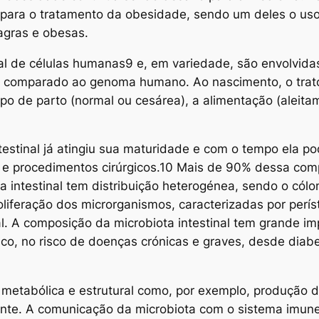
s para o tratamento da obesidade, sendo um deles o uso 
agras e obesas.
 de células humanas9 e, em variedade, são envolvidas
comparado ao genoma humano. Ao nascimento, o trato in
o de parto (normal ou cesárea), a alimentação (aleitam
testinal já atingiu sua maturidade e com o tempo ela po
ta e procedimentos cirúrgicos.10 Mais de 90% dessa co
ta intestinal tem distribuição heterogénea, sendo o cól
oliferação dos microrganismos, caracterizadas por perís
al. A composição da microbiota intestinal tem grande i
co, no risco de doenças crónicas e graves, desde diabe
 metabólica e estrutural como, por exemplo, produção d
mente. A comunicação da microbiota com o sistema imu