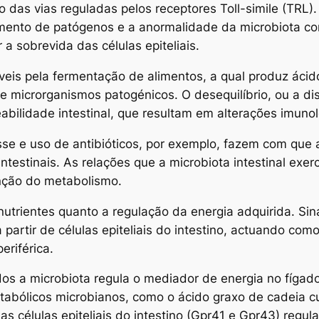
o das vias reguladas pelos receptores Toll-simile (TRL)
ento de patógenos e a anormalidade da microbiota com
a sobrevida das células epiteliais.
eis pela fermentação de alimentos, a qual produz ácid
de microrganismos patogénicos. O desequilíbrio, ou a di
bilidade intestinal, que resultam em alterações imunol
se e uso de antibióticos, por exemplo, fazem com que a
intestinais. As relações que a microbiota intestinal ex
ção do metabolismo.
nutrientes quanto a regulação da energia adquirida. Si
a partir de células epiteliais do intestino, actuando como
riférica.
 a microbiota regula o mediador de energia no fígado 
tabólicos microbianos, como o ácido graxo de cadeia cu
 células epiteliais do intestino (Gpr41 e Gpr43) regul