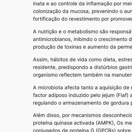
inata e ao controle da inflamação por mei
colonização da mucosa, prevenindo o aum
fortificação do revestimento por promover 
A nutrição e o metabolismo são responsáv
antimicrobianos, inibindo o crescimento 
produção de toxinas e aumento da permea
Assim, hábitos de vida como dieta, estres
residente, predispondo a distúrbios gastr
organismo reflectem também na manuten
A microbiota afecta tanto a aquisição de 
factor adiposo induzido pelo jejum (Fiaf) 
regulando o armazenamento de gordura pe
Além disso, por mecanismos desconhecidos
proteína quinase activada (AMPK), Os me
conjugados de proteína G (GPCRs) sobre as