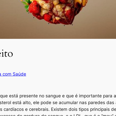
ito
a com Saúde
 que está presente no sangue e que é importante para 
terol está alto, ele pode se acumular nas paredes das ar
cardíacos e cerebrais. Existem dois tipos principais de
excesso de gordura do sangue, e o LDL, que é o “mau” co