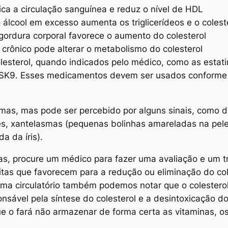
dica a circulação sanguínea e reduz o nível de HDL
 álcool em excesso aumenta os triglicerídeos e o coles
 gordura corporal favorece o aumento do colesterol
e crônico pode alterar o metabolismo do colesterol
esterol, quando indicados pelo médico, como as estatin
 PCSK9. Esses medicamentos devem ser usados conform
as, mas pode ser percebido por alguns sinais, como dor 
, xantelasmas (pequenas bolinhas amareladas na pele,
a da íris).
s, procure um médico para fazer uma avaliação e um t
tas que favorecem para a redução ou eliminação do col
ema circulatório também podemos notar que o colesterol
onsável pela síntese do colesterol e a desintoxicação 
 o fará não armazenar de forma certa as vitaminas, os