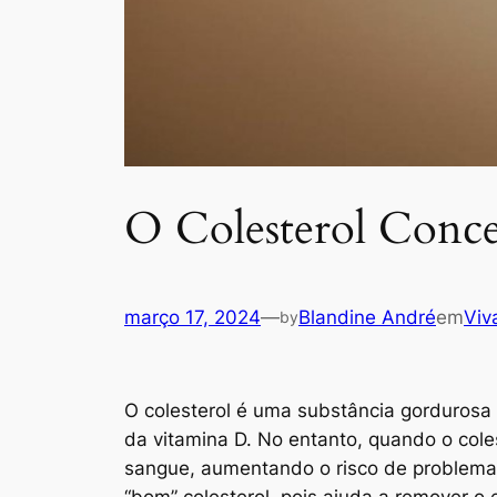
O Colesterol Conce
março 17, 2024
—
Blandine André
em
Viv
by
O colesterol é uma substância gordurosa
da vitamina D. No entanto, quando o coles
sangue, aumentando o risco de problemas 
“bom” colesterol, pois ajuda a remover o 