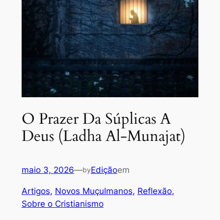
O Prazer Da Súplicas A
Deus (Ladha Al-Munajat)
maio 3, 2026
—
Edição
em
by
Artigos
, 
Novos Muçulmanos
, 
Reflexão
, 
Sobre o Cristianismo