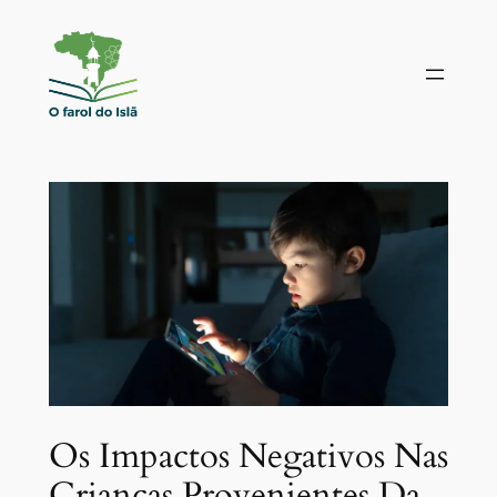
Pular
para
o
conteúdo
Os Impactos Negativos Nas
Crianças Provenientes Da