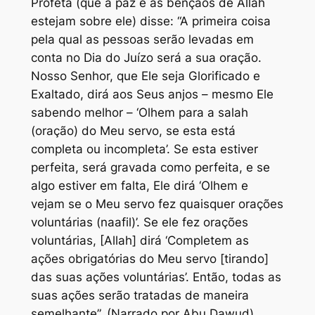
Profeta (que a paz e as bênçãos de Allah
estejam sobre ele) disse: “A primeira coisa
pela qual as pessoas serão levadas em
conta no Dia do Juízo será a sua oração.
Nosso Senhor, que Ele seja Glorificado e
Exaltado, dirá aos Seus anjos – mesmo Ele
sabendo melhor – ‘Olhem para a salah
(oração) do Meu servo, se esta está
completa ou incompleta’. Se esta estiver
perfeita, será gravada como perfeita, e se
algo estiver em falta, Ele dirá ‘Olhem e
vejam se o Meu servo fez quaisquer orações
voluntárias (naafil)’. Se ele fez orações
voluntárias, [Allah] dirá ‘Completem as
ações obrigatórias do Meu servo [tirando]
das suas ações voluntárias’. Então, todas as
suas ações serão tratadas de maneira
semelhante”. (Narrado por Abu Dawud)