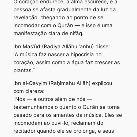
O coração endurece, a alma escurece, e a
pessoa se afasta gradualmente da luz da
revelação, chegando ao ponto de se
incomodar com o Qur’ān — e isso é uma
manifestação clara de nifāq.
Ibn Masʿūd (Raḍiya Allāhu ʿanhu) disse:
“A música faz nascer a hipocrisia no
coração, assim como a água faz crescer as
plantas.”
Ibn al‑Qayyim (Raḥimahu Allāh) explicou
com clareza:
“Nós — e outros além de nós —
testemunhamos o quanto o Qur’ān se torna
pesado para os amantes da música. Eles se
incomodam ao ouvi-lo, reclamam do
recitador quando ele se prolonga, e seus