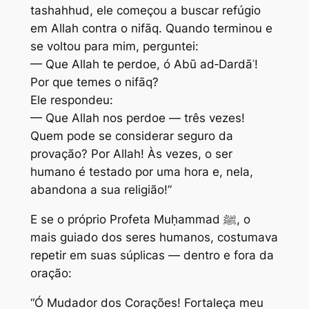
tashahhud, ele começou a buscar refúgio
em Allah contra o nifāq. Quando terminou e
se voltou para mim, perguntei:
— Que Allah te perdoe, ó Abū ad‑Dardāʾ!
Por que temes o nifāq?
Ele respondeu:
— Que Allah nos perdoe — três vezes!
Quem pode se considerar seguro da
provação? Por Allah! Às vezes, o ser
humano é testado por uma hora e, nela,
abandona a sua religião!”
E se o próprio Profeta Muḥammad ﷺ, o
mais guiado dos seres humanos, costumava
repetir em suas súplicas — dentro e fora da
oração:
“Ó Mudador dos Corações! Fortaleça meu