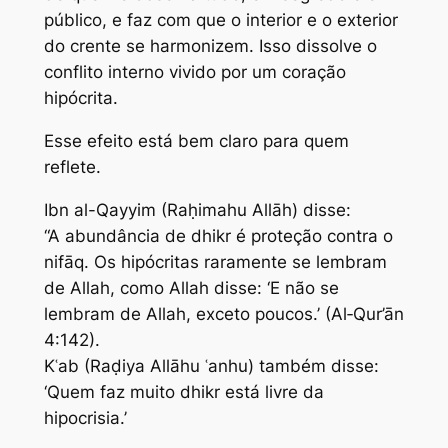
público, e faz com que o interior e o exterior
do crente se harmonizem. Isso dissolve o
conflito interno vivido por um coração
hipócrita.
Esse efeito está bem claro para quem
reflete.
Ibn al-Qayyim (Raḥimahu Allāh) disse:
“A abundância de dhikr é proteção contra o
nifāq. Os hipócritas raramente se lembram
de Allah, como Allah disse: ‘E não se
lembram de Allah, exceto poucos.’ (Al‑Qur’ān
4:142).
Kʿab (Raḍiya Allāhu ʿanhu) também disse:
‘Quem faz muito dhikr está livre da
hipocrisia.’