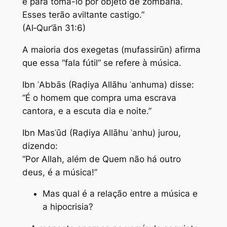
e para tomá-lo por objeto de zombaria.
Esses terão aviltante castigo.”
(Al‑Qur’ān 31:6)
A maioria dos exegetas (mufassirūn) afirma
que essa “fala fútil” se refere à música.
Ibn ʿAbbās (Raḍiya Allāhu ʿanhuma) disse:
“É o homem que compra uma escrava
cantora, e a escuta dia e noite.”
Ibn Masʿūd (Raḍiya Allāhu ʿanhu) jurou,
dizendo:
“Por Allah, além de Quem não há outro
deus, é a música!”
Mas qual é a relação entre a música e
a hipocrisia?