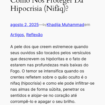
Como Nos Proteger Da
Hipocrisia (Nifāq)?
agosto 2, 2025
—
Khadija Muhammad
em
by
Artigos
, 
Reflexão
A pele dos que creem estremece quando
seus ouvidos são tocados pelos versículos
que descrevem os hipócritas e o fato de
estarem nas profundezas mais baixas do
Fogo. O temor se intensifica quando os
crentes refletem sobre o quão oculto é o
nifaq (hipocrisia) e como ele pode infiltrar-se
nas almas de forma súbita, penetrar os
sentidos e alojar-se no coração até
corrompê-lo e apagar o seu brilho.