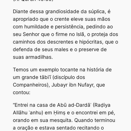
Diante dessa grandiosidade da súplica, é
apropriado que o crente eleve suas mãos
com humildade e persistência, pedindo ao
seu Senhor que o firme no Islã, o proteja dos
caminhos dos descrentes e hipócritas, que o
defenda de seus males e o preserve de
suas armadilhas.
Temos um exemplo tocante na história de
um grande tābiʿī (discípulo dos
Companheiros), Jubayr ibn Nufayr, que
contou:
“Entrei na casa de Abū ad‑Dardāʾ (Raḍiya
Allāhu ʿanhu) em Ḥimṣ e o encontrei em pé,
orando em sua mesquita. Quando terminou
a oração e estava sentado recitando o