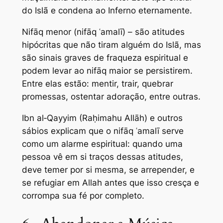
do Islã e condena ao Inferno eternamente.
Nifāq menor (nifāq ʿamalī) – são atitudes
hipócritas que não tiram alguém do Islã, mas
são sinais graves de fraqueza espiritual e
podem levar ao nifāq maior se persistirem.
Entre elas estão: mentir, trair, quebrar
promessas, ostentar adoração, entre outras.
Ibn al‑Qayyim (Raḥimahu Allāh) e outros
sábios explicam que o nifāq ʿamalī serve
como um alarme espiritual: quando uma
pessoa vê em si traços dessas atitudes,
deve temer por si mesma, se arrepender, e
se refugiar em Allah antes que isso cresça e
corrompa sua fé por completo.