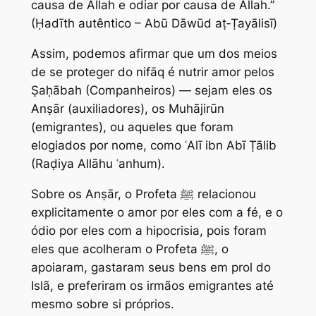
causa de Allah e odiar por causa de Allah.”
(Ḥadīth autêntico – Abū Dāwūd aṭ‑Ṭayālisī)
Assim, podemos afirmar que um dos meios
de se proteger do nifāq é nutrir amor pelos
Ṣaḥābah (Companheiros) — sejam eles os
Anṣār (auxiliadores), os Muhājirūn
(emigrantes), ou aqueles que foram
elogiados por nome, como ʿAlī ibn Abī Ṭālib
(Raḍiya Allāhu ʿanhum).
Sobre os Anṣār, o Profeta ﷺ relacionou
explicitamente o amor por eles com a fé, e o
ódio por eles com a hipocrisia, pois foram
eles que acolheram o Profeta ﷺ, o
apoiaram, gastaram seus bens em prol do
Islã, e preferiram os irmãos emigrantes até
mesmo sobre si próprios.