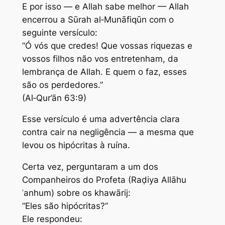
E por isso — e Allah sabe melhor — Allah
encerrou a Sūrah al‑Munāfiqūn com o
seguinte versículo:
“Ó vós que credes! Que vossas riquezas e
vossos filhos não vos entretenham, da
lembrança de Allah. E quem o faz, esses
são os perdedores.”
(Al‑Qur’ān 63:9)
Esse versículo é uma advertência clara
contra cair na negligência — a mesma que
levou os hipócritas à ruína.
Certa vez, perguntaram a um dos
Companheiros do Profeta (Raḍiya Allāhu
ʿanhum) sobre os khawārij:
“Eles são hipócritas?”
Ele respondeu: