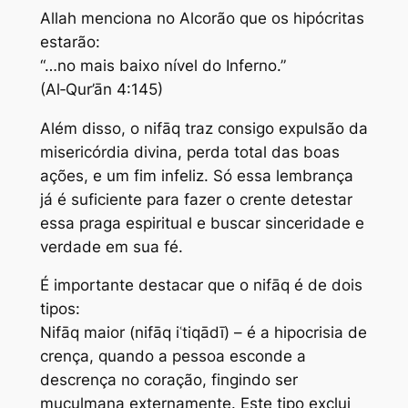
Allah menciona no Alcorão que os hipócritas
estarão:
“…no mais baixo nível do Inferno.”
(Al‑Qur’ān 4:145)
Além disso, o nifāq traz consigo expulsão da
misericórdia divina, perda total das boas
ações, e um fim infeliz. Só essa lembrança
já é suficiente para fazer o crente detestar
essa praga espiritual e buscar sinceridade e
verdade em sua fé.
É importante destacar que o nifāq é de dois
tipos:
Nifāq maior (nifāq iʿtiqādī) – é a hipocrisia de
crença, quando a pessoa esconde a
descrença no coração, fingindo ser
muçulmana externamente. Este tipo exclui