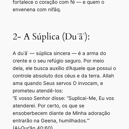
fortalece o coração com fé — e quem o
envenena com nifāq.
2- A Súplicа (Duʿāʾ):
A duʿāʾ — súplica sincera — é a arma do
crente e o seu refúgio seguro. Por meio
dela, ele busca auxílio d’Aquele que possui o
controle absoluto dos céus e da terra. Allah
ama quando Seus servos O invocam, e
prometeu atendê-los:
“E vosso Senhor disse: “Suplicai-Me, Eu vos
atenderei. Por certo, os que se
ensoberbecem diante de Minha adoração
entrarão na Geena, humilhados.’”
(Al‑Qur’ān 40:60)