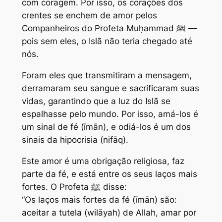
com coragem. Por isso, os corações dos
crentes se enchem de amor pelos
Companheiros do Profeta Muḥammad ﷺ —
pois sem eles, o Islã não teria chegado até
nós.
Foram eles que transmitiram a mensagem,
derramaram seu sangue e sacrificaram suas
vidas, garantindo que a luz do Islã se
espalhasse pelo mundo. Por isso, amá-los é
um sinal de fé (īmān), e odiá-los é um dos
sinais da hipocrisia (nifāq).
Este amor é uma obrigação religiosa, faz
parte da fé, e está entre os seus laços mais
fortes. O Profeta ﷺ disse:
“Os laços mais fortes da fé (īmān) são:
aceitar a tutela (wilāyah) de Allah, amar por