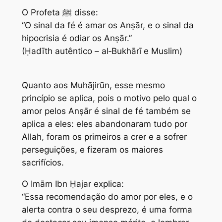
O Profeta ﷺ disse:
“O sinal da fé é amar os Anṣār, e o sinal da
hipocrisia é odiar os Anṣār.”
(Ḥadīth autêntico – al‑Bukhārī e Muslim)
Quanto aos Muhājirūn, esse mesmo
princípio se aplica, pois o motivo pelo qual o
amor pelos Anṣār é sinal de fé também se
aplica a eles: eles abandonaram tudo por
Allah, foram os primeiros a crer e a sofrer
perseguições, e fizeram os maiores
sacrifícios.
O Imām Ibn Ḥajar explica:
“Essa recomendação do amor por eles, e o
alerta contra o seu desprezo, é uma forma