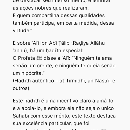
de destacar seu imenso mérito, e lembrar
as ações nobres que realizaram.
E quem compartilha dessas qualidades
também participa, em certa medida, dessa
virtude.”
E sobre ʿAlī ibn Abī Ṭālib (Raḍiya Allāhu
ʿanhu), há um ḥadīth especial:
O Profeta ﷺ disse a ʿAlī: “Ninguém te ama
senão um crente, e ninguém te odeia senão
um hipócrita.”
(Ḥadīth autêntico – at‑Tirmidhī, an‑Nasāʾī, e
outros)
Este ḥadīth é uma incentivo claro a amá-lo
e a apoiá-lo, e embora ele não seja o único
Ṣaḥābī com esse mérito, este texto destaca
sua excelência particular, que foi