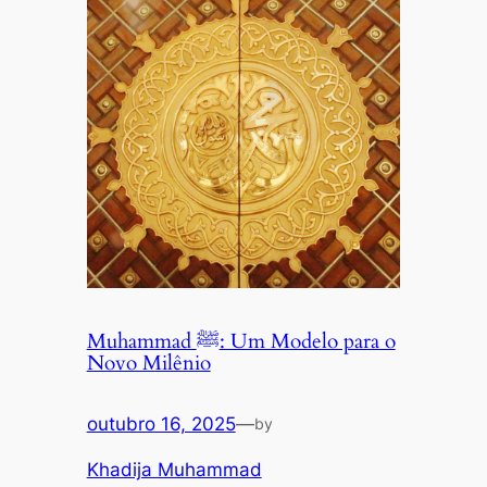
Muhammad ﷺ: Um Modelo para o
Novo Milênio
outubro 16, 2025
—
by
Khadija Muhammad