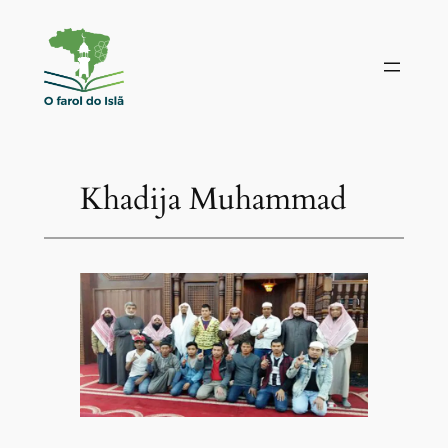
Pular
para
o
conteúdo
Khadija Muhammad