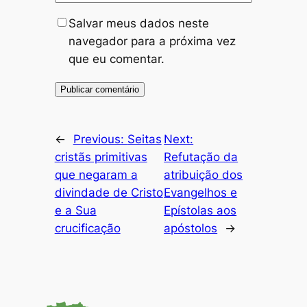
Salvar meus dados neste
navegador para a próxima vez
que eu comentar.
←
Previous:
Seitas
Next:
cristãs primitivas
Refutação da
que negaram a
atribuição dos
divindade de Cristo
Evangelhos e
e a Sua
Epístolas aos
crucificação
apóstolos
→