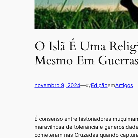
O Islã É Uma Religi
Mesmo Em Guerra
novembro 9, 2024
—
Edição
em
Artigos
by
É consenso entre historiadores muçulma
maravilhosa de tolerância e generosida
cometeram nas Cruzadas quando captura