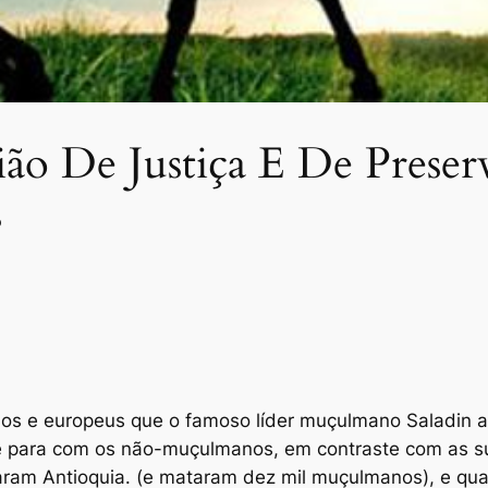
ão De Justiça E De Preser
s
nos e europeus que o famoso líder muçulmano Saladin 
de para com os não-muçulmanos, em contraste com as s
ram Antioquia. (e mataram dez mil muçulmanos), e qu