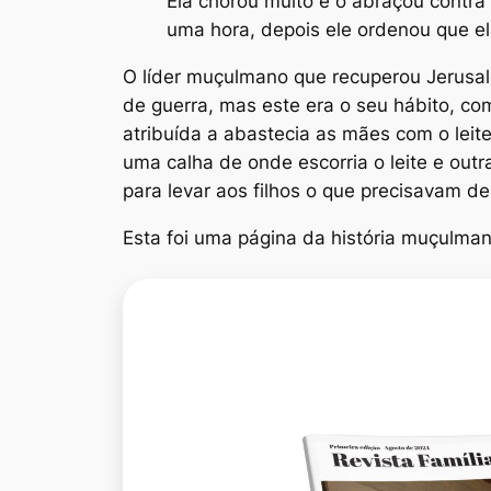
Ela chorou muito e o abraçou contr
uma hora, depois ele ordenou que e
O líder muçulmano que recuperou Jerusa
de guerra, mas este era o seu hábito, co
atribuída a abastecia as mães com o leit
uma calha de onde escorria o leite e out
para levar aos filhos o que precisavam de 
Esta foi uma página da história muçulma