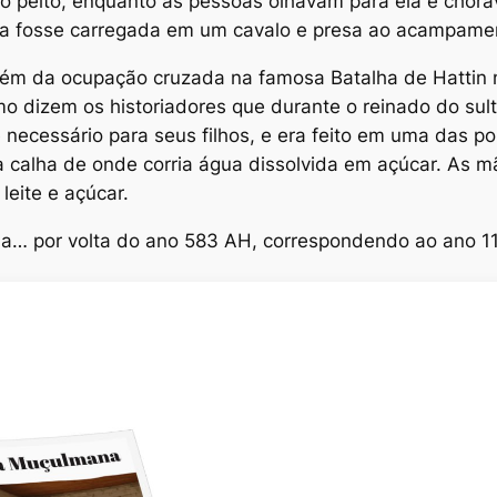
a o peito, enquanto as pessoas olhavam para ela e cho
la fosse carregada em um cavalo e presa ao acampament
lém da ocupação cruzada na famosa Batalha de Hattin 
mo dizem os historiadores que durante o reinado do sul
e necessário para seus filhos, e era feito em uma das 
ra calha de onde corria água dissolvida em açúcar. As
leite e açúcar.
na… por volta do ano 583 AH, correspondendo ao ano 1