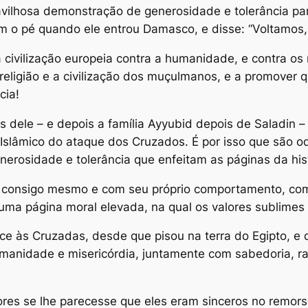
avilhosa demonstração de generosidade e tolerância pa
m o pé quando ele entrou Damasco, e disse: “Voltamos,
a civilização europeia contra a humanidade, e contra o
 a religião e a civilização dos muçulmanos, e a promove
cia!
es dele – e depois a família Ayyubid depois de Saladin 
 Islâmico do ataque dos Cruzados. É por isso que são 
nerosidade e tolerância que enfeitam as páginas da hi
– consigo mesmo e com seu próprio comportamento, co
uma página moral elevada, na qual os valores sublimes 
ce às Cruzadas, desde que pisou na terra do Egipto, e 
anidade e misericórdia, juntamente com sabedoria, razã
ores se lhe parecesse que eles eram sinceros no remors