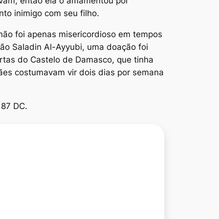
ravam, então ela o amamentou por
o inimigo com seu filho.
não foi apenas misericordioso em tempos
tão Saladin Al-Ayyubi, uma doação foi
portas do Castelo de Damasco, que tinha
 mães costumavam vir dois dias por semana
187 DC.