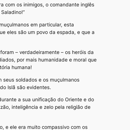
ra com os inimigos, o comandante inglês
 Saladino!”
s muçulmanos em particular, esta
r que eles são um povo da espada, e que a
– foram – verdadeiramente – os heróis da
odiados, por mais humanidade e moral que
stória humana!
m seus soldados e os muçulmanos
do Islã são evidentes.
durante a sua unificação do Oriente e do
o, inteligência e zelo pela religião de
o, e ele era muito compassivo com os