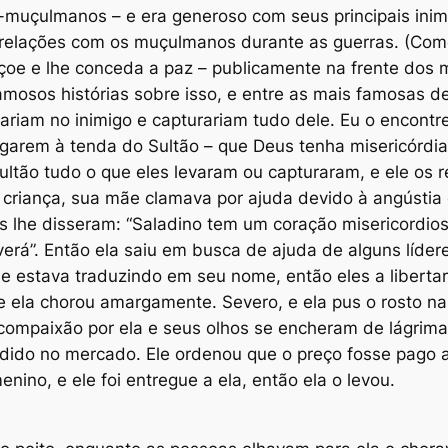
muçulmanos – e era generoso com seus principais inim
 relações com os muçulmanos durante as guerras. (Como
çoe e lhe conceda a paz – publicamente na frente dos 
amosos histórias sobre isso, e entre as mais famosas d
iam no inimigo e capturariam tudo dele. Eu o encontr
garem à tenda do Sultão – que Deus tenha misericórdia
ltão tudo o que eles levaram ou capturaram, e ele os 
 criança, sua mãe clamava por ajuda devido à angústia 
les lhe disseram: “Saladino tem um coração misericordio
lverá”. Então ela saiu em busca de ajuda de alguns líd
e estava traduzindo em seu nome, então eles a libertar
e ela chorou amargamente. Severo, e ela pus o rosto na
u compaixão por ela e seus olhos se encheram de lágrim
dido no mercado. Ele ordenou que o preço fosse pago a
ino, e ele foi entregue a ela, então ela o levou.