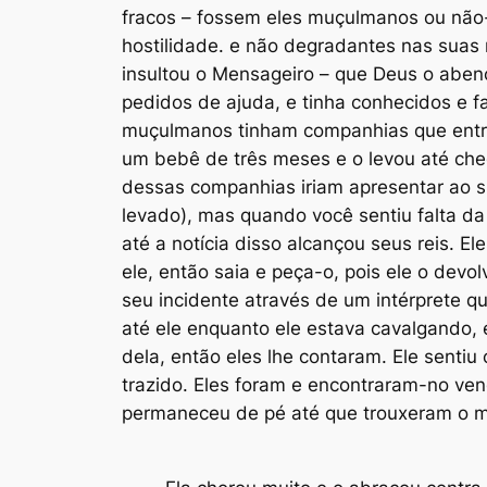
fracos – fossem eles muçulmanos ou não-
hostilidade. e não degradantes nas suas
insultou o Mensageiro – que Deus o aben
pedidos de ajuda, e tinha conhecidos e f
muçulmanos tinham companhias que entrar
um bebê de três meses e o levou até che
dessas companhias iriam apresentar ao su
levado), mas quando você sentiu falta da
até a notícia disso alcançou seus reis. E
ele, então saia e peça-o, pois ele o devo
seu incidente através de um intérprete qu
até ele enquanto ele estava cavalgando, 
dela, então eles lhe contaram. Ele senti
trazido. Eles foram e encontraram-no ven
permaneceu de pé até que trouxeram o men