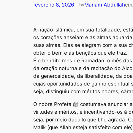
fevereiro 8, 2026
—
Mariam Abdullah
em
by
A nação islâmica, em sua totalidade, est
os corações anseiam e as almas aguarda
suas almas. Eles se alegram com a sua ch
obter o bem e as bênçãos que ele traz.
É o bendito mês de Ramadan: o mês das 
da oração noturna e da recitação do Alco
da generosidade, da liberalidade, da doa
cujas oportunidades de ganho espiritual
seja, distinguiu com méritos nobres, car
O nobre Profeta ﷺ costumava anunciar aos seus companheiros a chegada desse mês abençoado, esclarecendo suas características,
virtudes e méritos, e incentivando-os à 
seja, por meio daquilo que Lhe agrada. 