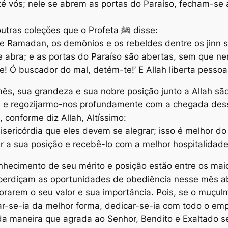
 vós; nele se abrem as portas do Paraíso, fecham-se 
de at-Tirmidhi e em outras coleções que o Profeta ﷺ disse:
e Ramadan, os demônios e os rebeldes dentre os jinn s
 abra; e as portas do Paraíso são abertas, sem que n
! Ó buscador do mal, detém-te!’ E Allah liberta pessoas
ês, sua grandeza e sua nobre posição junto a Allah são
e e regozijarmo-nos profundamente com a chegada de
conforme diz Allah, Altíssimo:
misericórdia que eles devem se alegrar; isso é melhor d
r a sua posição e recebê-lo com a melhor hospitalidade
nhecimento de seu mérito e posição estão entre os maio
perdiçam as oportunidades de obediência nesse mês a
gnorarem o seu valor e sua importância. Pois, se o mu
rar-se-ia da melhor forma, dedicar-se-ia com todo o em
 da maneira que agrada ao Senhor, Bendito e Exaltado se