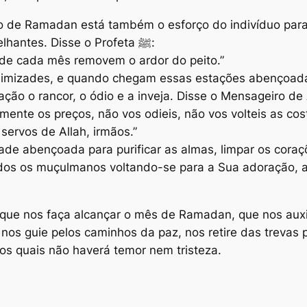
o de Ramadan está também o esforço do indivíduo para 
rancor, ódio, inveja, ressentimento e semelhantes. Disse o Profeta ﷺ:
 de cada mês removem o ardor do peito.”
inimizades, e quando chegam essas estações abençoad
almente os preços, não vos odieis, não vos volteis as c
ervos de Allah, irmãos.”
 abençoada para purificar as almas, limpar os coraçõe
 todos os muçulmanos voltando-se para a Sua adoração, 
, que nos faça alcançar o mês de Ramadan, que nos auxi
nos guie pelos caminhos da paz, nos retire das trevas 
os quais não haverá temor nem tristeza.