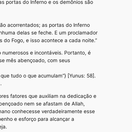
as portas do Inferno e os demônios são
ão acorrentados; as portas do Inferno
enhuma delas se feche. E um proclamador
 do Fogo, e isso acontece a cada noite.”
 numerosos e incontáveis. Portanto, é
sse mês abençoado, com seus
o que tudo o que acumulam”} [Yunus: 58].
.
res fatores que auxiliam na dedicação e
bençoado nem se afastam de Allah,
çulmano conhecesse verdadeiramente esse
penho e esforço para alcançar a
ja.