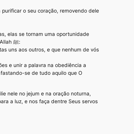
purificar o seu coração, removendo dele
as, elas se tornam uma oportunidade
valiosa e apropriada para expulsar do coração o rancor, o ódio e a inveja. Disse o Mensageiro de Allah ﷺ:
ostas uns aos outros, e que nenhum de vós
s e unir a palavra na obediência a
afastando-se de tudo aquilo que O
lie nele no jejum e na oração noturna,
para a luz, e nos faça dentre Seus servos