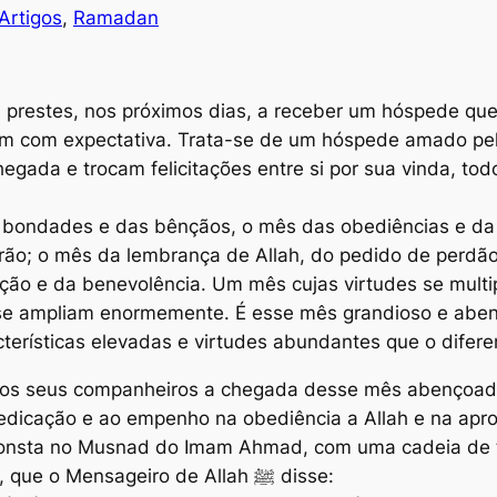
Artigos
, 
Ramadan
á prestes, nos próximos dias, a receber um hóspede que
m com expectativa. Trata-se de um hóspede amado pelo
egada e trocam felicitações entre si por sua vinda, t
bondades e das bênçãos, o mês das obediências e da p
rão; o mês da lembrança de Allah, do pedido de perdão
ção e da benevolência. Um mês cujas virtudes se multip
 se ampliam enormemente. É esse mês grandioso e abenç
acterísticas elevadas e virtudes abundantes que o dife
dedicação e ao empenho na obediência a Allah e na apro
Consta no
Musnad
do Imam Ahmad, com uma cadeia de t
Malik (que Allah esteja satisfeito com ele), que o Mensageiro de Allah ﷺ disse: