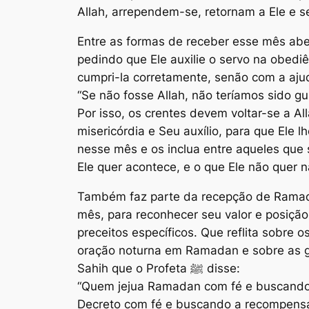
Allah, arrependem-se, retornam a Ele e 
Entre as formas de receber esse mês abenç
pedindo que Ele auxilie o servo na obedi
cumpri-la corretamente, senão com a ajud
“Se não fosse Allah, não teríamos sido g
Por isso, os crentes devem voltar-se a A
misericórdia e Seu auxílio, para que Ele
nesse mês e os inclua entre aqueles que 
Ele quer acontece, e o que Ele não quer 
Também faz parte da recepção de Ramadan
mês, para reconhecer seu valor e posiçã
preceitos específicos. Que reflita sobre o
oração noturna em Ramadan e sobre as gr
Sahih
que o Profeta ﷺ disse:
“Quem jejua Ramadan com fé e buscando 
Decreto com fé e buscando a recompensa,