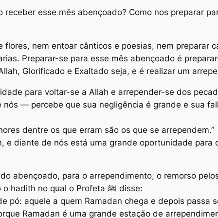
mo receber esse mês abençoado? Como nos preparar par
flores, nem entoar cânticos e poesias, nem preparar c
arias. Preparar-se para esse mês abençoado é preparar-
llah, Glorificado e Exaltado seja, e é realizar um arre
de para voltar-se a Allah e arrepender-se dos pecado
 nós — percebe que sua negligência é grande e sua falh
lhores dentre os que erram são os que se arrependem.”
m, e diante de nós está uma grande oportunidade para 
do abençoado, para o arrependimento, o remorso pelos 
quando se moverão? Por isso, é autêntico o hadith no qual o Profeta ﷺ disse:
de pó: aquele a quem Ramadan chega e depois passa se
porque Ramadan é uma grande estação de arrependiment