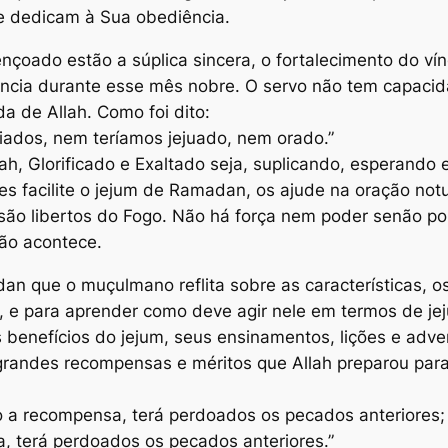
se dedicam à Sua obediência.
oado estão a súplica sincera, o fortalecimento do víncu
ência durante esse mês nobre. O servo não tem capacid
a de Allah. Como foi dito:
uiados, nem teríamos jejuado, nem orado.”
llah, Glorificado e Exaltado seja, suplicando, esperand
 lhes facilite o jejum de Ramadan, os ajude na oração n
são libertos do Fogo. Não há força nem poder senão por 
não acontece.
 que o muçulmano reflita sobre as características, os
o, e para aprender como deve agir nele em termos de je
s benefícios do jejum, seus ensinamentos, lições e adver
andes recompensas e méritos que Allah preparou para 
a recompensa, terá perdoados os pecados anteriores; 
 terá perdoados os pecados anteriores.”