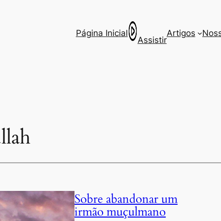
Página Inicial
Artigos
Noss
Assistir
llah
Sobre abandonar um
irmão muçulmano