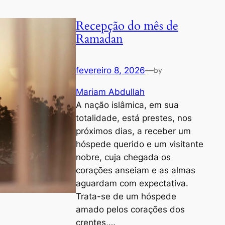
Recepção do mês de
Ramadan
fevereiro 8, 2026
—
by
Mariam Abdullah
A nação islâmica, em sua
totalidade, está prestes, nos
próximos dias, a receber um
hóspede querido e um visitante
nobre, cuja chegada os
corações anseiam e as almas
aguardam com expectativa.
Trata-se de um hóspede
amado pelos corações dos
crentes,…