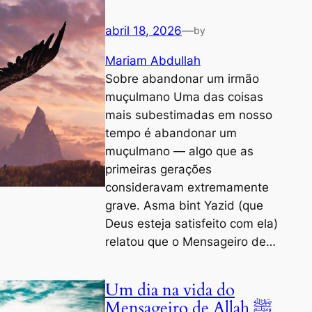
abril 18, 2026
—
by
Mariam Abdullah
Sobre abandonar um irmão
muçulmano Uma das coisas
mais subestimadas em nosso
tempo é abandonar um
muçulmano — algo que as
primeiras gerações
consideravam extremamente
grave. Asma bint Yazid (que
Deus esteja satisfeito com ela)
relatou que o Mensageiro de…
Um dia na vida do
Mensageiro de Allah ﷺ