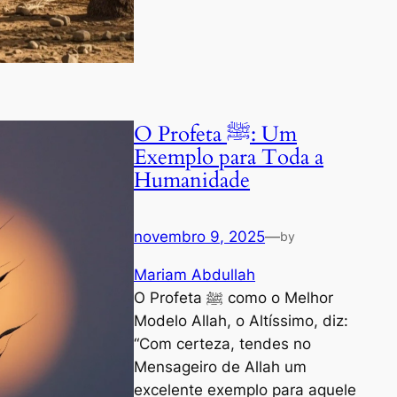
O Profeta ﷺ: Um
Exemplo para Toda a
Humanidade
novembro 9, 2025
—
by
Mariam Abdullah
O Profeta ﷺ como o Melhor
Modelo Allah, o Altíssimo, diz:
“Com certeza, tendes no
Mensageiro de Allah um
excelente exemplo para aquele