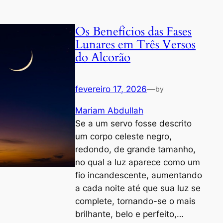
Os Benefícios das Fases
Lunares em Três Versos
do Alcorão
fevereiro 17, 2026
—
by
Mariam Abdullah
Se a um servo fosse descrito
um corpo celeste negro,
redondo, de grande tamanho,
no qual a luz aparece como um
fio incandescente, aumentando
a cada noite até que sua luz se
complete, tornando-se o mais
brilhante, belo e perfeito,…