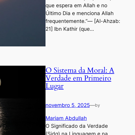
que espera em Allah e no
Último Dia e menciona Allah
frequentemente.”— [Al-Ahzab:
21] Ibn Kathir (que…
O Sistema da Moral: A
Verdade em Primeiro
Lugar
novembro 5, 2025
—
by
Mariam Abdullah
O Significado da Verdade
(Ṣidq) na Linguagem e na