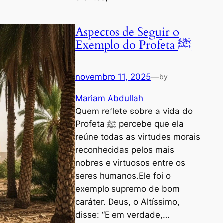
Aspectos de Seguir o
Exemplo do Profeta ﷺ
novembro 11, 2025
—
by
Mariam Abdullah
Quem reflete sobre a vida do
Profeta ﷺ percebe que ela
reúne todas as virtudes morais
reconhecidas pelos mais
nobres e virtuosos entre os
seres humanos.Ele foi o
exemplo supremo de bom
caráter. Deus, o Altíssimo,
disse: “E em verdade,…