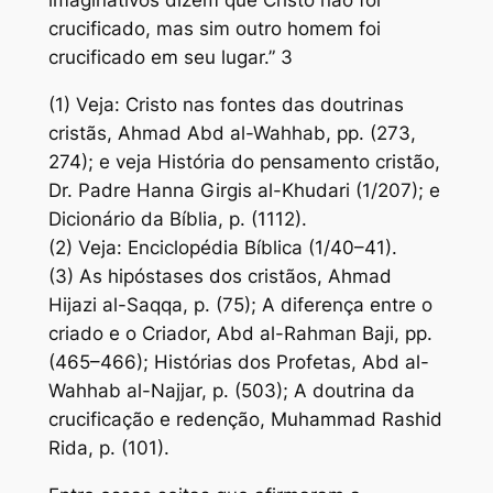
imaginativos dizem que Cristo não foi
crucificado, mas sim outro homem foi
crucificado em seu lugar.” 3
(1) Veja: Cristo nas fontes das doutrinas
cristãs, Ahmad Abd al-Wahhab, pp. (273,
274); e veja História do pensamento cristão,
Dr. Padre Hanna Girgis al-Khudari (1/207); e
Dicionário da Bíblia, p. (1112).
(2) Veja: Enciclopédia Bíblica (1/40–41).
(3) As hipóstases dos cristãos, Ahmad
Hijazi al-Saqqa, p. (75); A diferença entre o
criado e o Criador, Abd al-Rahman Baji, pp.
(465–466); Histórias dos Profetas, Abd al-
Wahhab al-Najjar, p. (503); A doutrina da
crucificação e redenção, Muhammad Rashid
Rida, p. (101).