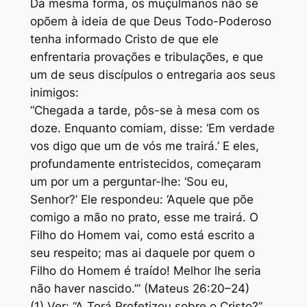
Da mesma forma, os muçulmanos não se
opõem à ideia de que Deus Todo-Poderoso
tenha informado Cristo de que ele
enfrentaria provações e tribulações, e que
um de seus discípulos o entregaria aos seus
inimigos:
“Chegada a tarde, pôs-se à mesa com os
doze. Enquanto comiam, disse: ‘Em verdade
vos digo que um de vós me trairá.’ E eles,
profundamente entristecidos, começaram
um por um a perguntar-lhe: ‘Sou eu,
Senhor?’ Ele respondeu: ‘Aquele que põe
comigo a mão no prato, esse me trairá. O
Filho do Homem vai, como está escrito a
seu respeito; mas ai daquele por quem o
Filho do Homem é traído! Melhor lhe seria
não haver nascido.’” (Mateus 26:20–24)
(1) Ver: “A Torá Profetizou sobre o Cristo?”,