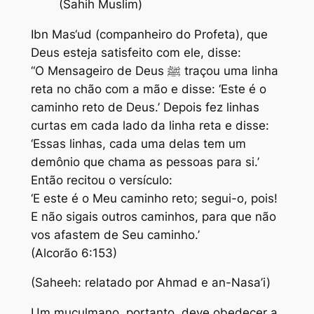
(Sahih Muslim)
Ibn Mas‘ud (companheiro do Profeta), que
Deus esteja satisfeito com ele, disse:
“O Mensageiro de Deus ﷺ traçou uma linha
reta no chão com a mão e disse: ‘Este é o
caminho reto de Deus.’ Depois fez linhas
curtas em cada lado da linha reta e disse:
‘Essas linhas, cada uma delas tem um
demônio que chama as pessoas para si.’
Então recitou o versículo:
‘E este é o Meu caminho reto; segui-o, pois!
E não sigais outros caminhos, para que não
vos afastem de Seu caminho.’
(Alcorão 6:153)
(Saheeh: relatado por Ahmad e an-Nasa’i)
Um muçulmano, portanto, deve obedecer a