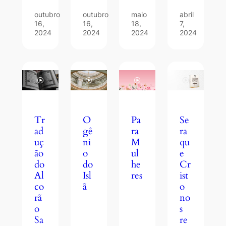
outubro
outubro
maio
abril
16,
16,
18,
7,
2024
2024
2024
2024
Tr
O
Se
Pa
ad
gê
ra
ra
uç
ni
qu
M
ão
o
e
ul
do
do
Cr
he
Al
Isl
ist
res
co
ã
o
rã
no
o
s
Sa
re