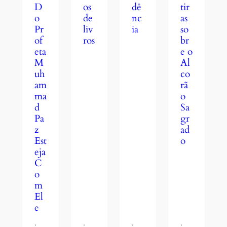
dê
tir
D
os
nc
as
o
de
ia
so
Pr
liv
br
of
ros
e o
eta
Al
M
co
uh
rã
am
o
ma
Sa
d
gr
Pa
ad
z
o
Est
eja
C
o
m
El
e
·
·
·
·