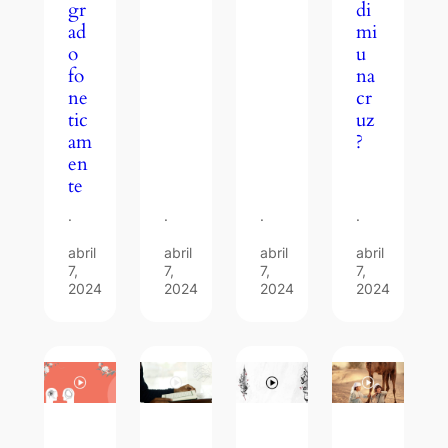
gr
di
ad
mi
o
u
fo
na
ne
cr
tic
uz
am
?
en
te
·
·
·
·
abril
abril
abril
abril
7,
7,
7,
7,
2024
2024
2024
2024