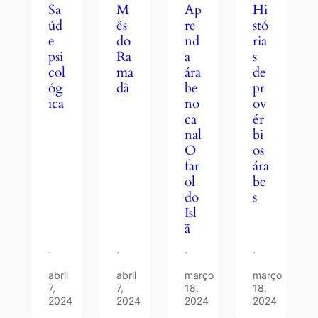
M
Hi
Sa
Ap
ês
stó
úd
re
do
ria
e
nd
Ra
s
psi
a
ma
de
col
ára
dã
pr
óg
be
ov
ica
no
ér
ca
bi
nal
os
O
ára
far
be
ol
s
do
Isl
ã
·
·
·
·
abril
abril
março
março
7,
7,
18,
18,
2024
2024
2024
2024