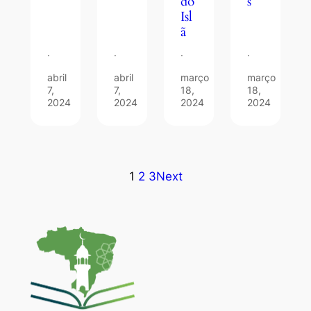
s
do
Isl
ã
·
·
·
·
abril
abril
março
março
7,
7,
18,
18,
2024
2024
2024
2024
1
2
3
Next