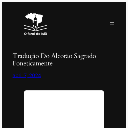
Pular
para
o
conteúdo
Tradução Do Alcorão Sagrado
Foneticamente
abril 7, 2024