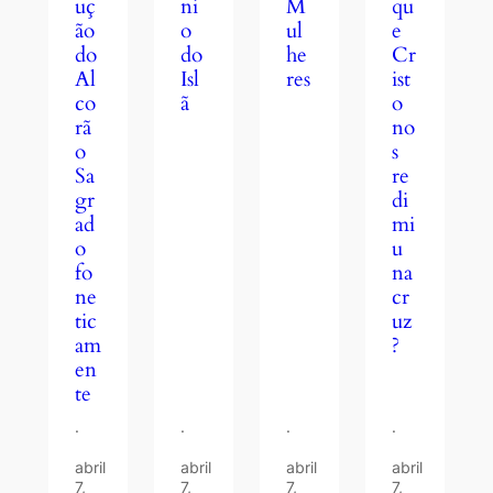
uç
ni
qu
M
ão
o
e
ul
do
do
Cr
he
Al
Isl
ist
res
co
ã
o
rã
no
o
s
Sa
re
gr
di
ad
mi
o
u
fo
na
ne
cr
tic
uz
am
?
en
te
·
·
·
·
abril
abril
abril
abril
7,
7,
7,
7,