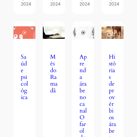
2024
2024
2024
2024
M
Hi
Sa
Ap
ês
stó
úd
re
do
ria
e
nd
Ra
s
psi
a
ma
de
col
ára
dã
pr
óg
be
ov
ica
no
ér
ca
bi
nal
os
O
ára
far
be
ol