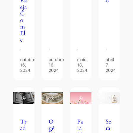
o
Est
eja
C
o
m
El
e
·
·
·
·
outubro
outubro
maio
abril
16,
16,
18,
7,
2024
2024
2024
2024
Tr
O
Se
Pa
ad
gê
ra
ra