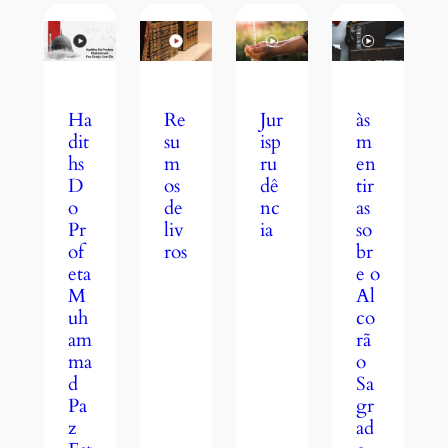
Jur
às
Ha
Re
isp
m
dit
su
ru
en
hs
m
dê
tir
D
os
nc
as
o
de
ia
so
Pr
liv
br
of
ros
e o
eta
Al
M
co
uh
rã
am
o
ma
Sa
d
gr
Pa
ad
z