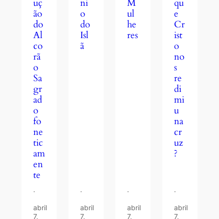
uç
ni
qu
M
ão
o
e
ul
do
do
Cr
he
Al
Isl
ist
res
co
ã
o
rã
no
o
s
Sa
re
gr
di
ad
mi
o
u
fo
na
ne
cr
tic
uz
am
?
en
te
·
·
·
·
abril
abril
abril
abril
7,
7,
7,
7,