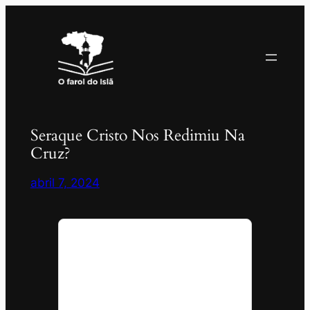
Pular
para
o
conteúdo
Seraque Cristo Nos Redimiu Na
Cruz?
abril 7, 2024