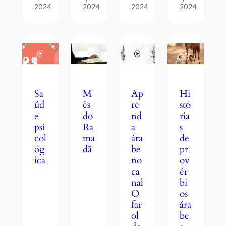
2024
2024
2024
2024
M
Hi
Sa
Ap
ês
stó
úd
re
do
ria
e
nd
Ra
s
psi
a
ma
de
col
ára
dã
pr
óg
be
ov
ica
no
ér
ca
bi
nal
os
O
ára
far
be
ol