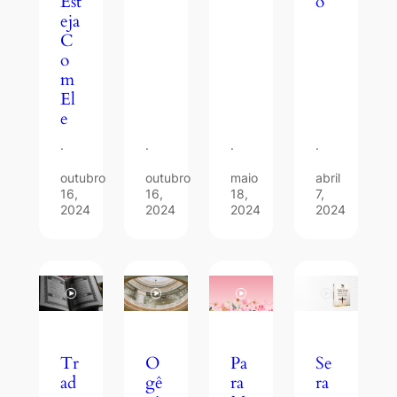
o
Est
eja
C
o
m
El
e
·
·
·
·
outubro
outubro
maio
abril
16,
16,
18,
7,
2024
2024
2024
2024
Tr
O
Se
Pa
ad
gê
ra
ra