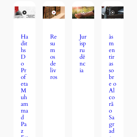
Jur
às
Ha
Re
isp
m
dit
su
ru
en
hs
m
dê
tir
D
os
nc
as
o
de
ia
so
Pr
liv
br
of
ros
e o
eta
Al
M
co
uh
rã
am
o
ma
Sa
d
gr
Pa
ad
z