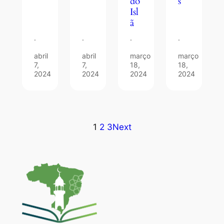
s
do
Isl
ã
·
·
·
·
abril
abril
março
março
7,
7,
18,
18,
2024
2024
2024
2024
1
2
3
Next